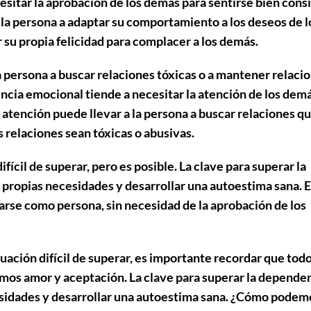
esitar la aprobación
de los demás para sentirse bien cons
 la persona a
adaptar su comportamiento
a los deseos de l
r su propia felicidad
para complacer a los demás.
a persona a
buscar relaciones tóxicas
o a
mantener relaci
encia emocional tiende a
necesitar la atención
de los dem
 atención puede llevar a la persona a
buscar relaciones qu
s relaciones sean tóxicas o abusivas.
ícil de superar, pero es posible. La clave para superar la
s propias necesidades
y
desarrollar una autoestima sana
. 
arse como persona
, sin necesidad de la aprobación de los
ación difícil de superar, es importante recordar que
tod
mos amor y aceptación
. La clave para superar la depende
esidades y desarrollar una autoestima sana. ¿Cómo podem