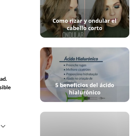
Como rizar y ondular el
cabello corto
ad.
5 beneficios del ácido
sible
hialurónico