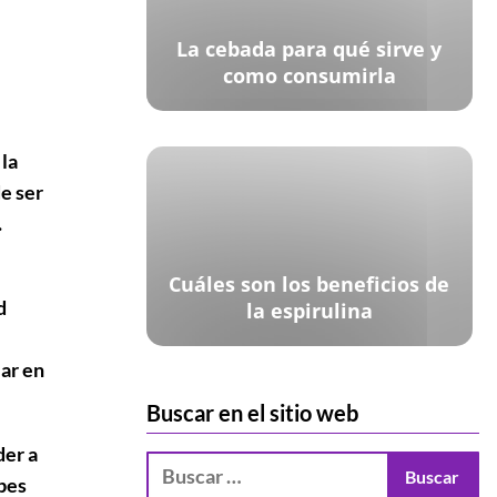
La cebada para qué sirve y
como consumirla
 la
e ser
.
Cuáles son los beneficios de
d
la espirulina
iar en
Buscar en el sitio web
der a
ebes