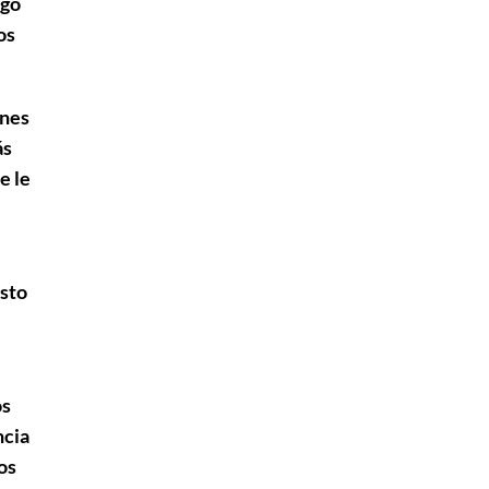
igo
os
ones
ás
e le
Esto
os
ncia
os