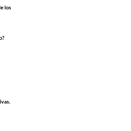
e los
o?
ivas.