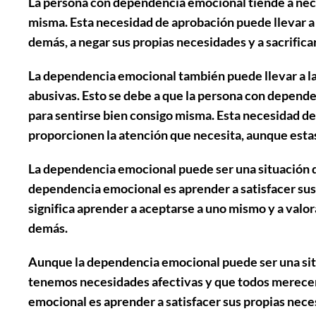
La persona con dependencia emocional tiende a
nec
misma. Esta necesidad de aprobación puede llevar a
demás, a
negar sus propias necesidades
y a
sacrifica
La dependencia emocional también puede llevar a l
abusivas
. Esto se debe a que la persona con depend
para sentirse bien consigo misma. Esta necesidad de
proporcionen la atención que necesita
, aunque esta
La dependencia emocional puede ser una situación dif
dependencia emocional es
aprender a satisfacer su
significa aprender a
aceptarse a uno mismo
y a
valor
demás.
Aunque la dependencia emocional puede ser una situ
tenemos necesidades afectivas
y que
todos merece
emocional es aprender a satisfacer sus propias nec