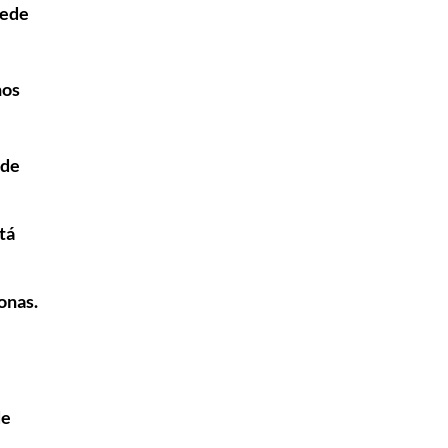
uede
nos
ede
tá
onas.
de