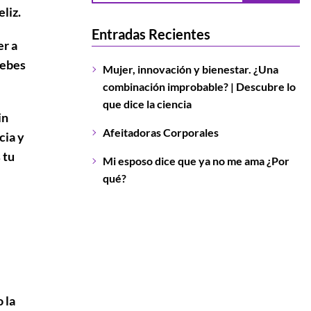
liz.
Entradas Recientes
er a
debes
Mujer, innovación y bienestar. ¿Una
combinación improbable? | Descubre lo
que dice la ciencia
in
Afeitadoras Corporales
cia y
 tu
Mi esposo dice que ya no me ama ¿Por
qué?
 la