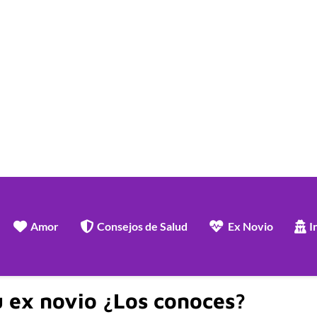
Amor
Consejos de Salud
Ex Novio
I
u ex novio ¿Los conoces?