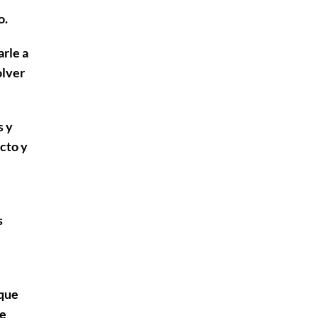
o.
arle a
olver
s y
ecto y
s
 que
de