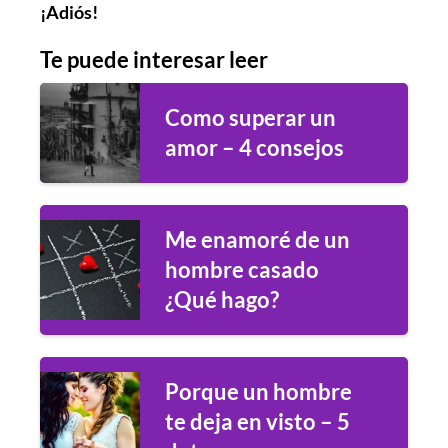
¡Adiós!
Te puede interesar leer
Como superar un
amor – 4 consejos
Me enamoré de un
hombre casado
¿Qué hago?
Porque un hombre
te deja en visto – 5