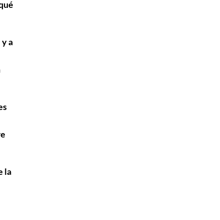
 qué
 y a
n
es
re
e la