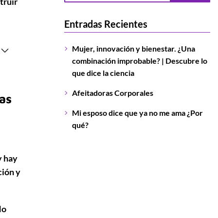
truir
Entradas Recientes
Mujer, innovación y bienestar. ¿Una
combinación improbable? | Descubre lo
que dice la ciencia
Afeitadoras Corporales
as
Mi esposo dice que ya no me ama ¿Por
qué?
y hay
ción y
No