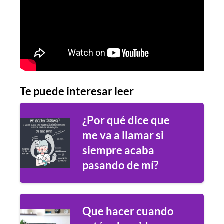
Te puede interesar leer
¿Por qué dice que
me va a llamar si
siempre acaba
pasando de mí?
Que hacer cuando