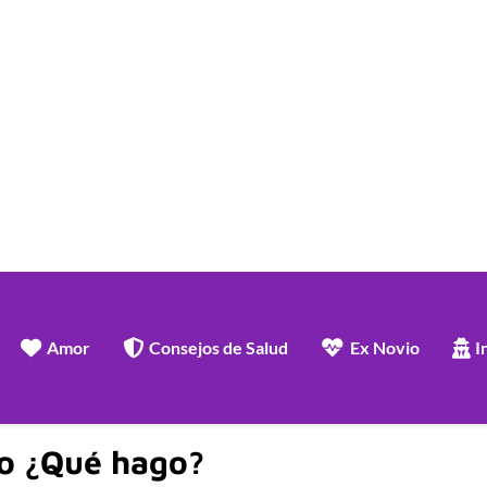
Amor
Consejos de Salud
Ex Novio
I
io ¿Qué hago?