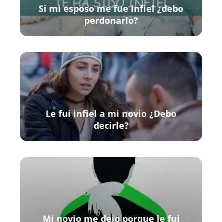
Si mi esposo me fue infiel ¿debo
perdonarlo?
Le fui infiel a mi novio ¿Debo
decirle?
Mi novio me dejo porque le fui