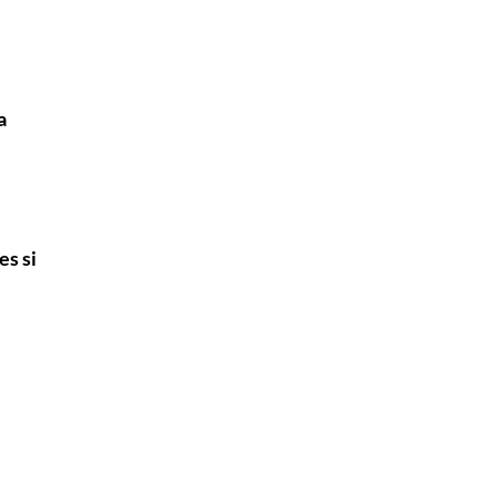
a
es si