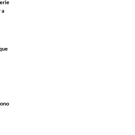
erie
 a
 que
fono