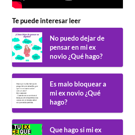
Te puede interesar leer
No puedo dejar de
pensar en mi ex
novio ¿Qué hago?
Es malo bloquear a
mi ex novio ¿Qué
hago?
Que hago si mi ex