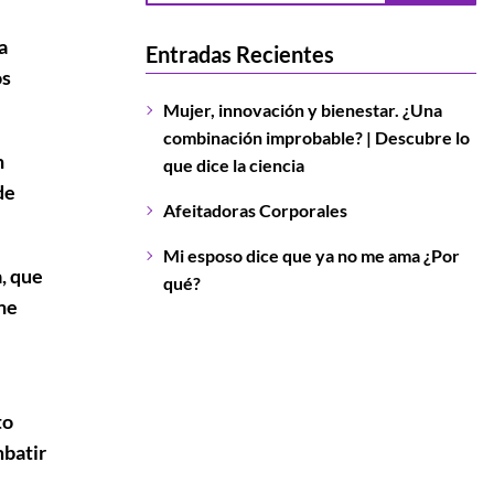
a
Entradas Recientes
os
Mujer, innovación y bienestar. ¿Una
combinación improbable? | Descubre lo
n
que dice la ciencia
de
Afeitadoras Corporales
Mi esposo dice que ya no me ama ¿Por
, que
qué?
ene
to
mbatir