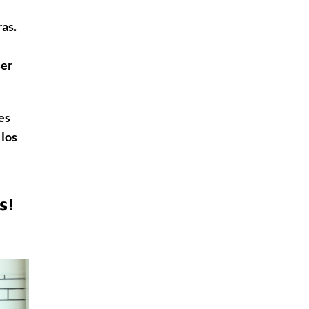
as.
ser
es
 los
s!