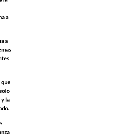
na a
na a
lemas
ntes
e que
 solo
 y la
ado.
e
ganza