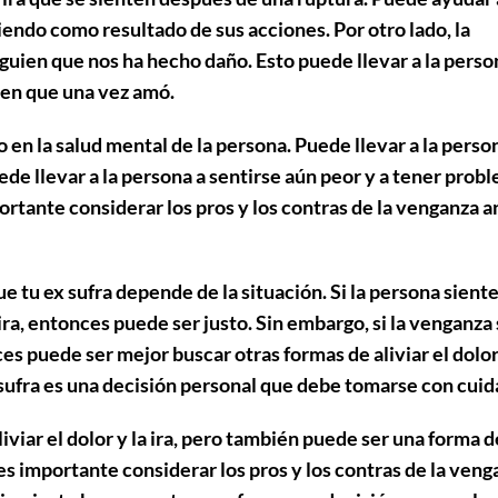
iendo como resultado de sus acciones. Por otro lado, la
uien que nos ha hecho daño. Esto puede llevar a la perso
uien que una vez amó.
en la salud mental de la persona. Puede llevar a la perso
ede llevar a la persona a sentirse aún peor y a tener prob
portante considerar los pros y los contras de la venganza a
que tu ex sufra depende de la situación. Si la persona sient
 ira, entonces puede ser justo. Sin embargo, si la venganza
es puede ser mejor buscar otras formas de aliviar el dolor
 ex sufra es una decisión personal que debe tomarse con cuid
iviar el dolor y la ira, pero también puede ser una forma d
 es importante considerar los pros y los contras de la ven