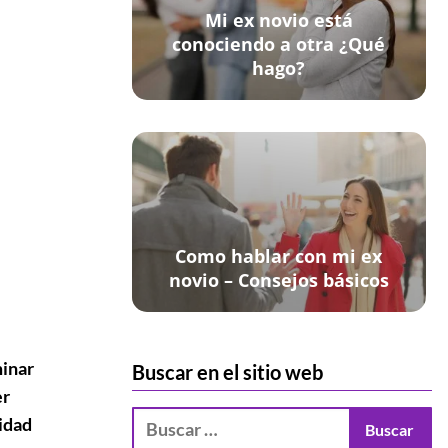
Mi ex novio está
conociendo a otra ¿Qué
hago?
Como hablar con mi ex
novio – Consejos básicos
minar
Buscar en el sitio web
er
nidad