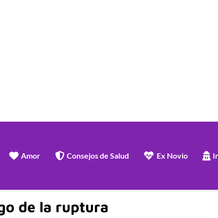
Amor
Consejos de Salud
Ex Novio
I
go de la ruptura