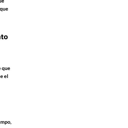
ue
 que
nto
e que
e el
empo,