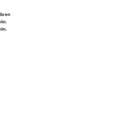
do en
ión.
ión.