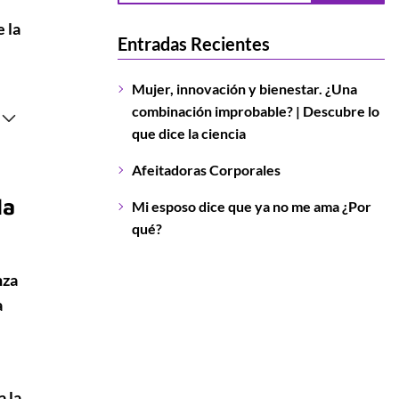
 la
Entradas Recientes
Mujer, innovación y bienestar. ¿Una
combinación improbable? | Descubre lo
que dice la ciencia
Afeitadoras Corporales
la
Mi esposo dice que ya no me ama ¿Por
qué?
nza
a
a la